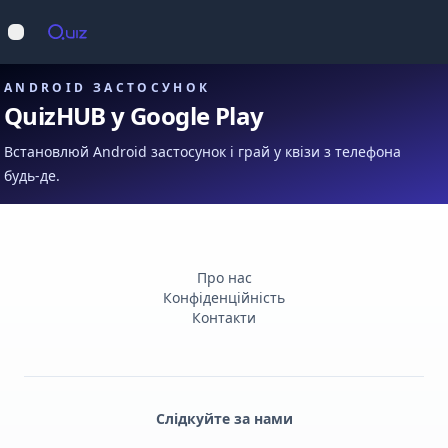
Op
Відкрити меню
ANDROID ЗАСТОСУНОК
QuizHUB у Google Play
Встановлюй Android застосунок і грай у квізи з телефона
будь-де.
Про нас
Конфіденційність
Контакти
Слідкуйте за нами