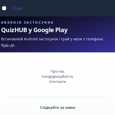
Op
Відкрити меню
ANDROID ЗАСТОСУНОК
QuizHUB у Google Play
Встановлюй Android застосунок і грай у квізи з телефона
будь-де.
Про нас
Конфіденційність
Контакти
Слідкуйте за нами