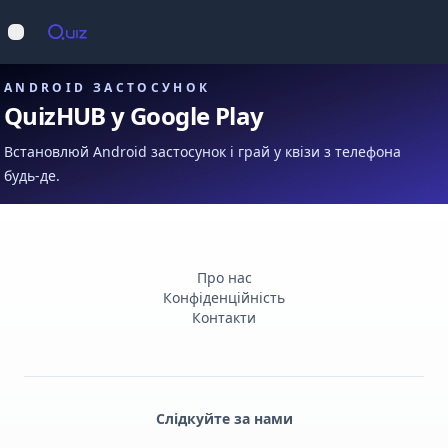
Op
Відкрити меню
ANDROID ЗАСТОСУНОК
QuizHUB у Google Play
Встановлюй Android застосунок і грай у квізи з телефона
будь-де.
Про нас
Конфіденційність
Контакти
Слідкуйте за нами