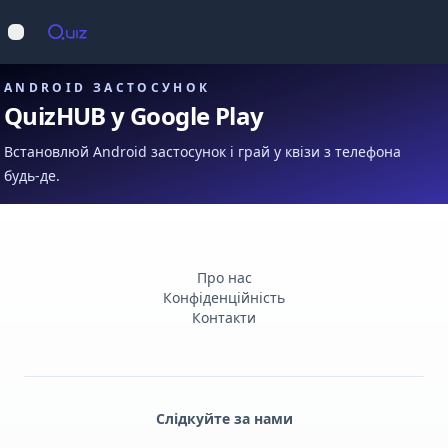
Op
Відкрити меню
ANDROID ЗАСТОСУНОК
QuizHUB у Google Play
Встановлюй Android застосунок і грай у квізи з телефона
будь-де.
Про нас
Конфіденційність
Контакти
Слідкуйте за нами