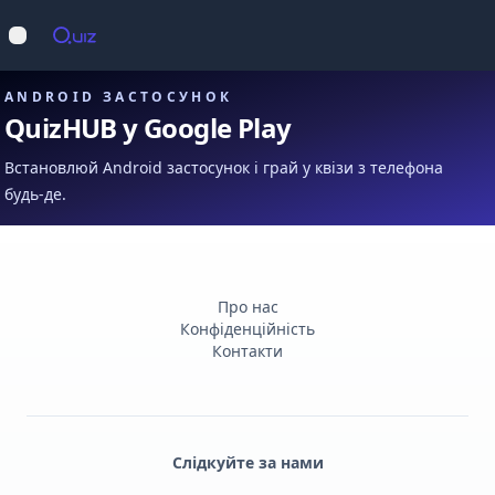
Op
Відкрити меню
ANDROID ЗАСТОСУНОК
QuizHUB у Google Play
Встановлюй Android застосунок і грай у квізи з телефона
будь-де.
Про нас
Конфіденційність
Контакти
Слідкуйте за нами