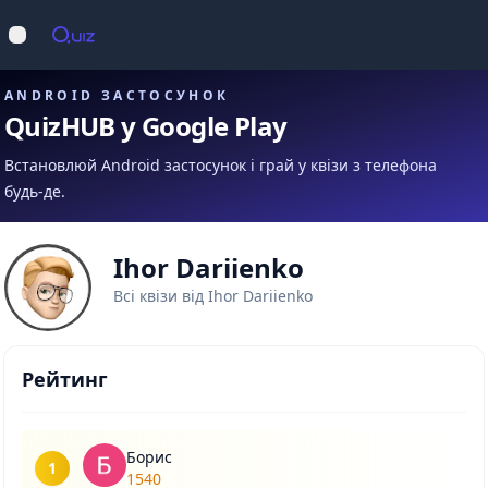
Op
Відкрити меню
ANDROID ЗАСТОСУНОК
QuizHUB у Google Play
Встановлюй Android застосунок і грай у квізи з телефона
будь-де.
Ihor Dariienko
Всі квізи від Ihor Dariienko
Рейтинг
Борис
1
1540