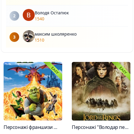
Володя Остапюк
2
1540
максим школяренко
3
1510
Персонажі франшизи Шрек
Персонажі "Володар перснів"