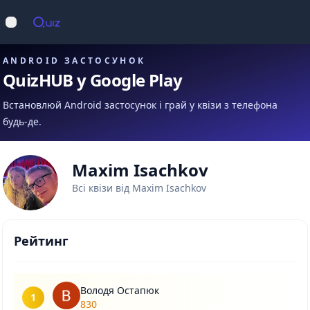
Op
Відкрити меню
ANDROID ЗАСТОСУНОК
QuizHUB у Google Play
Встановлюй Android застосунок і грай у квізи з телефона
будь-де.
Maxim Isachkov
Всі квізи від Maxim Isachkov
Рейтинг
Володя Остапюк
1
830