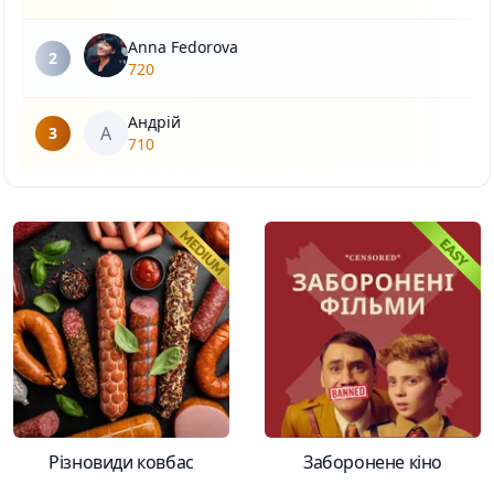
Anna Fedorova
2
720
Андрій
А
3
710
Різновиди ковбас
Заборонене кіно