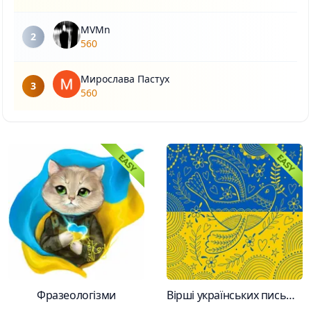
MVMn
2
560
Мирослава Пастух
3
560
Фразеологізми
Вірші українських письменників