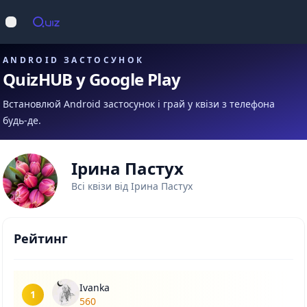
Op
Відкрити меню
ANDROID ЗАСТОСУНОК
QuizHUB у Google Play
Встановлюй Android застосунок і грай у квізи з телефона
будь-де.
Ірина Пастух
Всі квізи від Ірина Пастух
Рейтинг
Ivanka
1
560