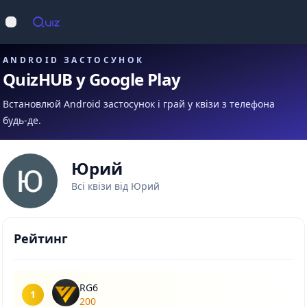
Op
Відкрити меню
ANDROID ЗАСТОСУНОК
QuizHUB у Google Play
Встановлюй Android застосунок і грай у квізи з телефона
будь-де.
Юрий
Всі квізи від Юрий
Рейтинг
RG6
1
200